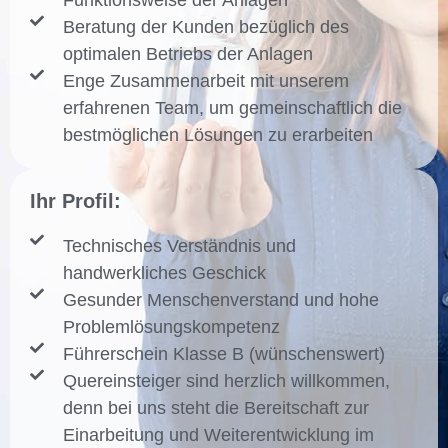
Funktionsweise der Anlagen
Beratung der Kunden bezüglich des
optimalen Betriebs der Anlagen
Enge Zusammenarbeit mit unserem
erfahrenen Team, um gemeinschaftlich die
bestmöglichen Lösungen zu erarbeiten
Ihr Profil:
Technisches Verständnis und
handwerkliches Geschick
Gesunder Menschenverstand und hohe
Problemlösungskompetenz
Führerschein Klasse B (wünschenswert)
Quereinsteiger sind herzlich willkommen,
denn bei uns steht die Bereitschaft zur
Einarbeitung und Weiterentwicklung im